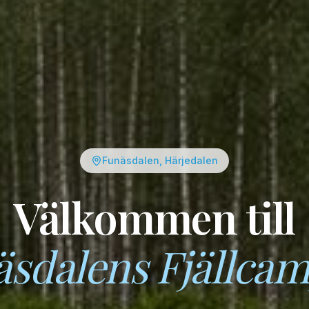
Funäsdalen, Härjedalen
Välkommen till
sdalens Fjällca