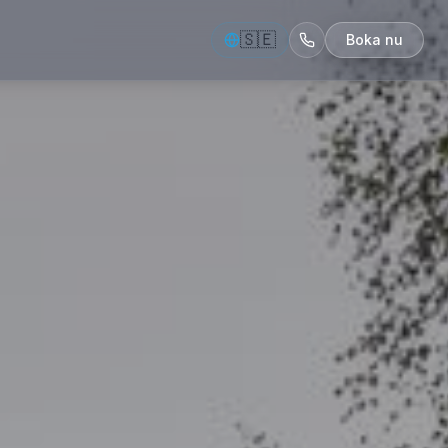
🇸🇪
Boka nu