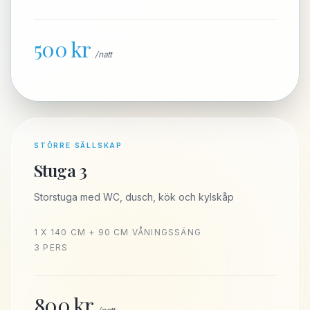
500
kr
/ natt
STÖRRE SÄLLSKAP
Stuga 3
Storstuga med WC, dusch, kök och kylskåp
1 X 140 CM + 90 CM VÅNINGSSÄNG
3 PERS
800
kr