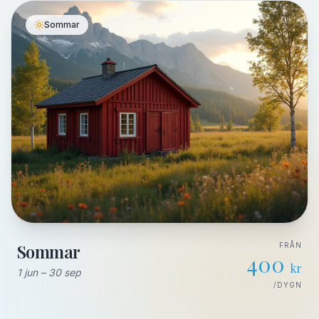
Sommar
Sommar
FRÅN
400
kr
1 jun – 30 sep
/DYGN